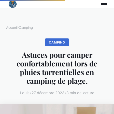
Accueil
›
Camping
CAMPING
Astuces pour camper
confortablement lors de
pluies torrentielles en
camping de plage.
Louis
•
27 décembre 2023
•
3 min de lecture